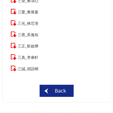
三望_黎瀥心
三愛_黎展逖
三光_林芯滺
三善_吳逸知
三正_靳啟燁
三真_李睿軒
三誠_胡語桐
Back