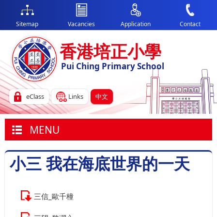
Sitemap
Vacancies
Application
Contact
香港培正小學
Pui Ching Primary School
eClass
Links
中文
MENU
小三 我在海底世界的一天
三信_歐千橦