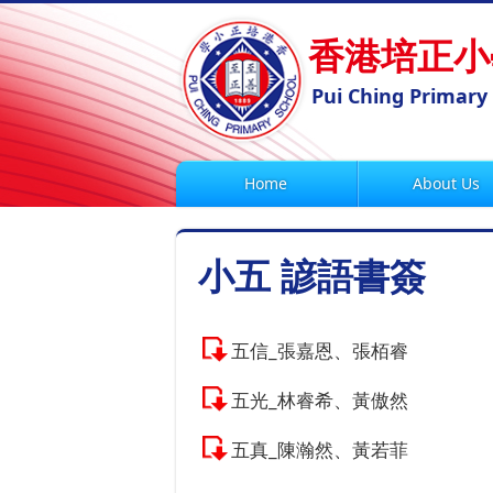
香港培正小
Pui Ching Primary
Home
About Us
小五 諺語書簽
五信_張嘉恩、張栢睿
五光_林睿希、黃傲然
五真_陳瀚然、黃若菲