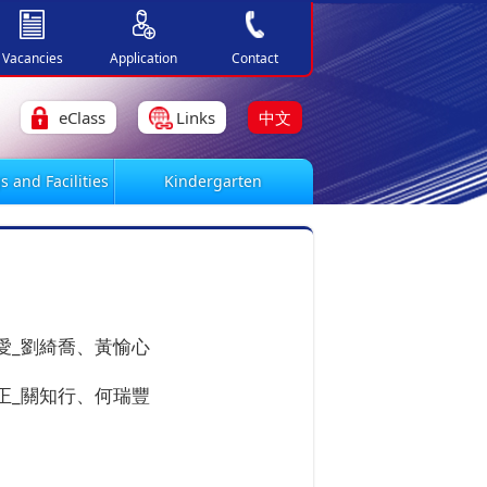
Vacancies
Application
Contact
eClass
Links
中文
s and Facilities
Kindergarten
愛_劉綺喬、黃愉心
正_關知行、何瑞豐