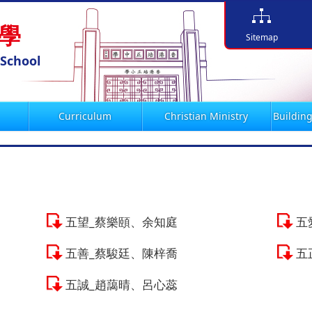
學
Sitemap
 School
Curriculum
Christian Ministry
Building
五望_蔡樂頤、余知庭
五
五善_蔡駿廷、陳梓喬
五
五誠_趙藹晴、呂心蕊