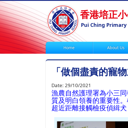
香港培正小
Pui Ching Primary
Home
About Us
「做個盡責的寵物
Date:
29/10/2021
漁農自然護理署為小三同
質及明白領養的重要性。
超近距離接觸檢疫偵緝犬