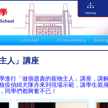
學
Sitemap
 School
Curriculum
Christian Ministry
Building
主人」講座
學進行「做個盡責的寵物主人」講座，講
檢疫偵緝犬隊亦來到現場示範，讓學生親
，同學們都興奮不已！