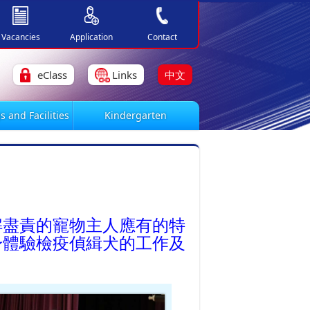
Vacancies
Application
Contact
eClass
Links
中文
s and Facilities
Kindergarten
解盡責的寵物主人應有的特
身體驗檢疫偵緝犬的工作及