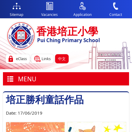
Sitemap
Vacancies
Application
Contact
香港培正小學
Pui Ching Primary School
eClass
Links
中文
MENU
培正勝利童話作品
Date:
17/06/2019