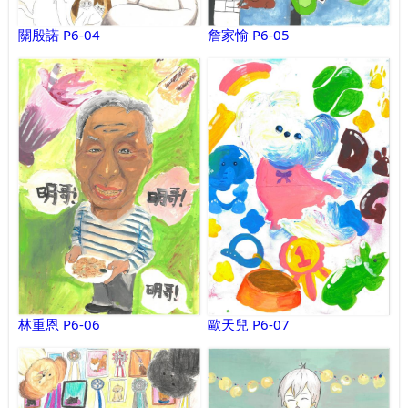
關殷諾 P6-04
詹家愉 P6-05
林重恩 P6-06
歐天兒 P6-07