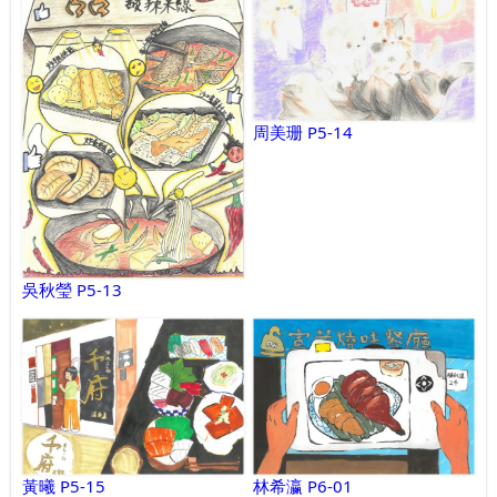
周美珊 P5-14
吳秋瑩 P5-13
黃曦 P5-15
林希瀛 P6-01