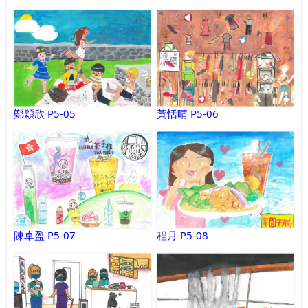
鄭穎欣 P5-05
黃恬晴 P5-06
陳卓盈 P5-07
程月 P5-08