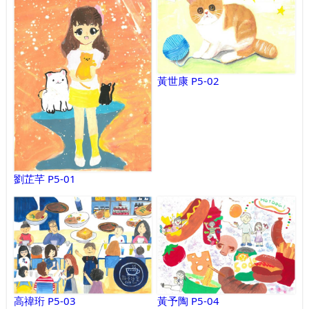
黃世康 P5-02
劉芷芊 P5-01
高禕珩 P5-03
黃予陶 P5-04