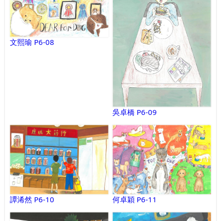
文熙瑜 P6-08
吳卓橋 P6-09
譚浠然 P6-10
何卓穎 P6-11