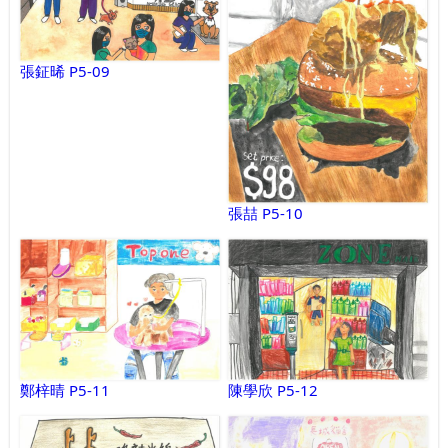
張鉦晞 P5-09
張喆 P5-10
鄭梓晴 P5-11
陳學欣 P5-12