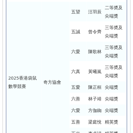
二等奬及
五望
汪羽辰
尖端獎
三等奬及
五誠
曾令齊
尖端獎
三等奬及
六愛
陳歌林
尖端獎
三等奬及
六真
黃曦嵐
尖端獎
2025香港袋鼠
奇方協會
數學競賽
五愛
陳正桓
尖端獎
六善
林子靖
尖端獎
六愛
方伽銣
尖端獎
五善
梁庭悅
精英獎