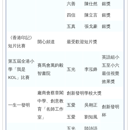
六善
陳仕然
銀獎
四信
陳立言
銀獎
五真
張戈豪
銀獎
《香港印記》
開心頻道
最受歡迎短片獎
短片比賽
英語組小
第五屆全港小
賽馬會萬鈞毅
五至小六
學「我是
五光
李泓鋒
智書院
最佳視覺
KOL」比賽
效果獎
廠商會蔡章閣
創新發明學校大獎
中學、創意教
一生一發明
五愛
吳翱正
創新發明
育「名師工作
杯
五愛
劉知風
室」
五光
陸詩語