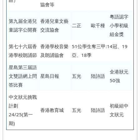
區）
協會等
粵語認字
第九届全港兒
香港兒童文藝
二正
歐千橦
小學初級
童認字公開賽
交流協會
組金獎
第七十六屆香
香港學校音樂
51位學生奪三甲:14冠、19
港學校朗誦節
及朗誦協會
亞、18季
星島第三届語
全港狀元
文雙語網上問
星島日報
五光
陸詩語
50強
答比賽
中文狀元挑戰
計劃
初級組中
香港教育城
五光
陸詩語
24/25(第一
文狀元
期)