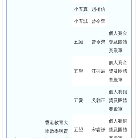
小五真
趙植信
小五誠
曾令齊
個人賽金
五誠
曾令齊
獎及團體
賽殿軍
個人賽金
五望
汪羽辰
獎及團體
賽殿軍
個人賽銀
五愛
吳翱正
獎及團體
賽殿軍
個人賽銅
香港教育大
五望
宋睿謙
獎及團體
學數學與資