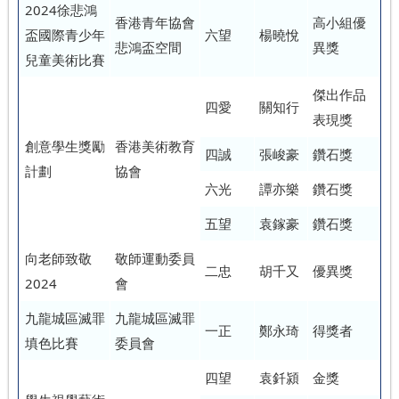
2024徐悲鴻
香港青年協會
高小組優
盃國際青少年
六望
楊曉悅
悲鴻盃空間
異獎
兒童美術比賽
傑出作品
四愛
關知行
表現獎
創意學生獎勵
香港美術教育
四誠
張峻豪
鑽石獎
計劃
協會
六光
譚亦樂
鑽石獎
五望
袁鎵豪
鑽石獎
向老師致敬
敬師運動委員
二忠
胡千又
優異獎
2024
會
九龍城區滅罪
九龍城區滅罪
一正
鄭永琦
得獎者
填色比賽
委員會
四望
袁釺潁
金獎