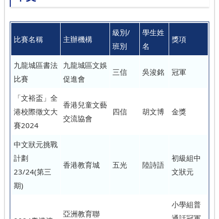
級別/
學生姓
比賽名稱
主辦機構
獎項
班別
名
九龍城區書法
九龍城區文娛
三信
吳浚銘
冠軍
比賽
促進會
「文裕盃」全
香港兒童文藝
港校際徵文大
四信
胡文博
金獎
交流協會
賽2024
中文狀元挑戰
計劃
初級組中
香港教育城
五光
陸詩語
23/24(第三
文狀元
期)
小學組普
亞洲教育聯
通話冠軍