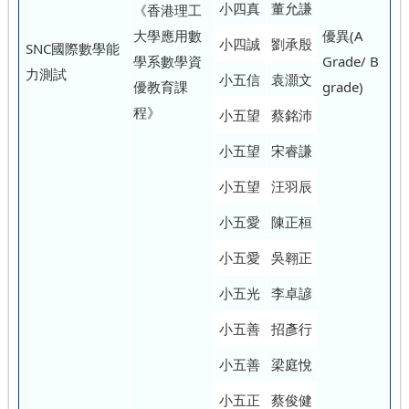
小四真
董允謙
《香港理工
大學應用數
優異(A
小四誠
劉承殷
SNC國際數學能
學系數學資
Grade/ B
力測試
小五信
袁灝文
優教育課
grade)
程》
小五望
蔡銘沛
小五望
宋睿謙
小五望
汪羽辰
小五愛
陳正桓
小五愛
吳翱正
小五光
李卓諺
小五善
招彥行
小五善
梁庭悅
小五正
蔡俊健