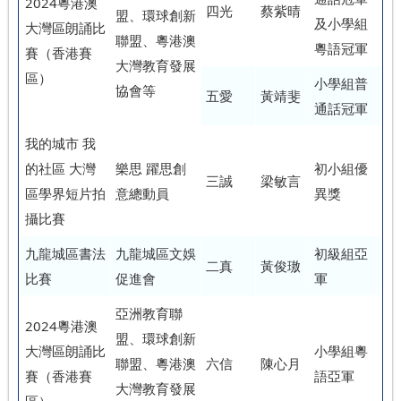
2024粵港澳
四光
蔡紫晴
盟、環球創新
及小學組
大灣區朗誦比
聯盟、粵港澳
粵語冠軍
賽（香港賽
大灣教育發展
區）
小學組普
協會等
五愛
黃靖斐
通話冠軍
我的城市 我
的社區 大灣
樂思 躍思創
初小組優
三誠
梁敏言
區學界短片拍
意總動員
異獎
攝比賽
九龍城區書法
九龍城區文娛
初級組亞
二真
黃俊璈
比賽
促進會
軍
亞洲教育聯
2024粵港澳
盟、環球創新
大灣區朗誦比
小學組粵
聯盟、粵港澳
六信
陳心月
賽（香港賽
語亞軍
大灣教育發展