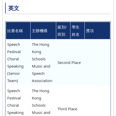
英文
級別/
學生
比賽名稱
主辦機構
獎項
班別
姓名
Speech
The Hong
Festival
Kong
Choral
Schools
Second Place
Speaking
Music and
(Senior
Speech
Team)
Association
Speech
The Hong
Festival
Kong
Choral
Schools
Third Place
Speaking
Music and