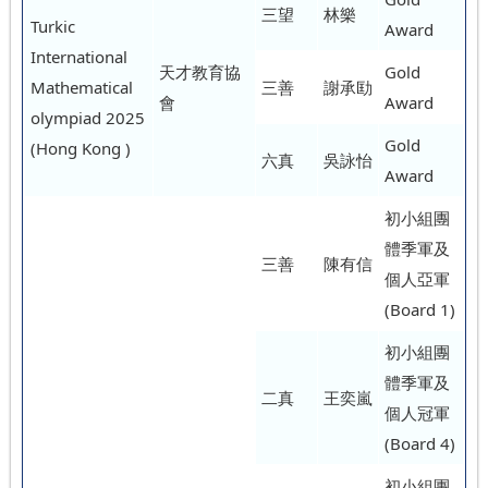
三望
林樂
Turkic
Award
International
天才教育協
Gold
Mathematical
三善
謝承劻
會
Award
olympiad 2025
Gold
(Hong Kong )
六真
吳詠怡
Award
初小組團
體季軍及
三善
陳有信
個人亞軍
(Board 1)
初小組團
體季軍及
二真
王奕嵐
個人冠軍
(Board 4)
初小組團