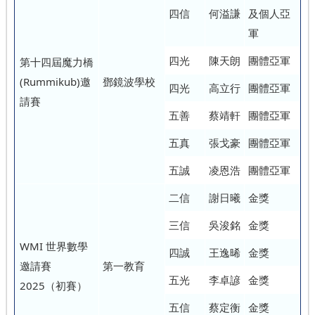
四信
何溢謙
及個人亞
軍
四光
陳天朗
團體亞軍
第十四屆魔力橋
(Rummikub)邀
鄧鏡波學校
四光
高立行
團體亞軍
請賽
五善
蔡靖軒
團體亞軍
五真
張戈豪
團體亞軍
五誠
凌恩浩
團體亞軍
二信
謝日曦
金獎
三信
吳浚銘
金獎
WMI 世界數學
四誠
王逸晞
金獎
邀請賽
第一教育
五光
李卓諺
金獎
2025（初賽）
五信
蔡定衡
金獎