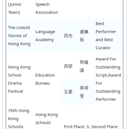
(Junior
Speech
Team)
Association
Best
The Untold
Language
盧姵
Performer
Stories of
四光
Academy
蒑
and Best
Hong Kong
Curator
Award For
郭穆
四望
Hong Kong
Outstanding
謙
School
Education
Script,Award
Drama
Bureau
For
黃靖
Festival
Outstanding
五愛
斐
Performer
76th Hong
Hong Kong
Kong
Schools
Schools
First Place: 3, Second Place: