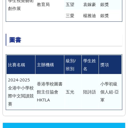
學生視覺藝術
教育局
五望
袁鎵豪
銀獎
創作展
三愛
楊雅迪
銀獎
圖書
級別/
學生姓
比賽名稱
主辦機構
獎項
班別
名
2024-2025
香港學校圖書
小學初級
全港中小學校
館主任協會
五光
陸詩語
個人組-亞
際中文閲讀競
HKTLA
軍
賽