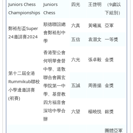
Juniors Chess
Juniors
四光
王啓明
（9歲以
Championships
Chess
下組別）
順德聯誼總
六真
黃曦嵐
亞軍
鄭裕彤盃Super
會鄭裕彤中
24邀請賽2024
五信
袁灝文
一等獎
學
香港聖公會
六光
張卓毅
金獎
何明華會督
中學、道敎
第十二屆全港
聯合會圓玄
Rummikub聯校
五誠
周善揚
金獎
學院第一中
小學邊邀請賽
學、基督教
(初賽)
四方福音會
深培中學合
六望
楊曉悦
銀獎
辦
團體亞軍