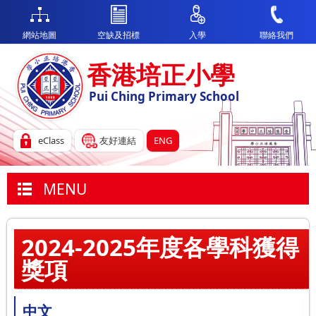
網站地圖
空缺及招標
入學
聯絡我們
香港培正小學
Pui Ching Primary School
eClass
友好連結
ENG
MENU
2024-2025年度各學科獲得
獎項
中文