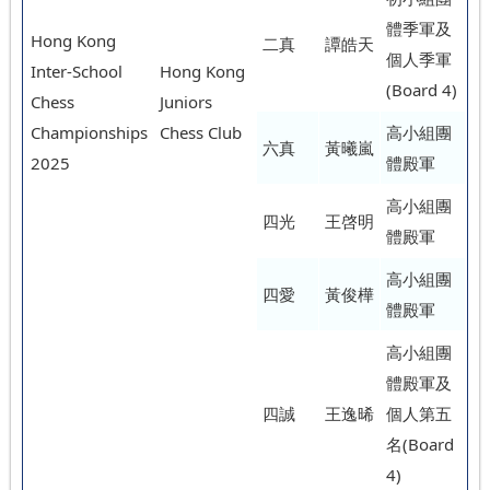
體季軍及
Hong Kong
二真
譚皓天
個人季軍
Inter-School
Hong Kong
(Board 4)
Chess
Juniors
Championships
Chess Club
高小組團
六真
黃曦嵐
2025
體殿軍
高小組團
四光
王啓明
體殿軍
高小組團
四愛
黃俊樺
體殿軍
高小組團
體殿軍及
四誠
王逸晞
個人第五
名(Board
4)