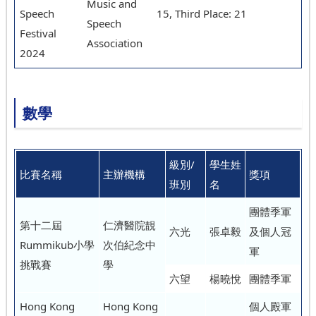
Music and
Speech
15, Third Place: 21
Speech
Festival
Association
2024
數學
級別/
學生姓
比賽名稱
主辦機構
獎項
班別
名
團體季軍
第十二屆
仁濟醫院靚
六光
張卓毅
及個人冠
Rummikub小學
次伯紀念中
軍
挑戰賽
學
六望
楊曉悅
團體季軍
Hong Kong
Hong Kong
個人殿軍