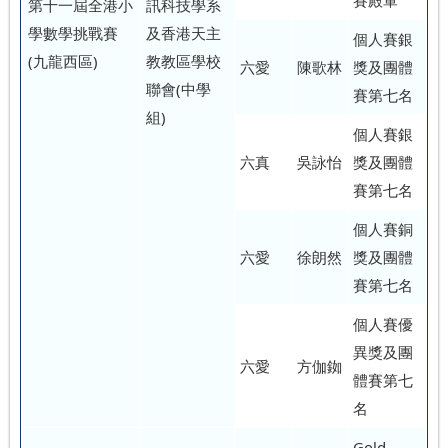
賽殿軍
第十一屆全港小
訊科技學系
學數學挑戰賽
及香港天主
個人賽銀
(九龍西區)
教教區學校
六愛
陳歌林
獎及團體
聯會(中學
賽第七名
組)
個人賽銀
六真
吳詠怡
獎及團體
賽第七名
個人賽銅
六愛
徐朗然
獎及團體
賽第七名
個人賽優
異獎及團
六愛
方伽銣
體賽第七
名
Gold