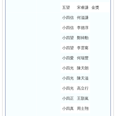
五望
宋睿謙
金獎
小四信
何溢謙
小四信
李德淳
小四望
鄭焯勳
小四望
李雲騫
小四愛
何瑞豐
小四光
陳天朗
小四光
陳天溢
小四光
高立行
小四正
王顥嵐
小四真
周士翔