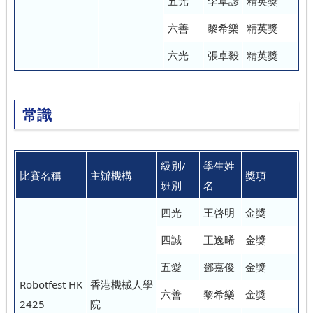
五光
李卓諺
精英獎
六善
黎希樂
精英獎
六光
張卓毅
精英獎
常識
級別/
學生姓
比賽名稱
主辦機構
獎項
班別
名
四光
王啓明
金獎
四誠
王逸晞
金獎
五愛
鄧嘉俊
金獎
Robotfest HK
香港機械人學
六善
黎希樂
金獎
2425
院