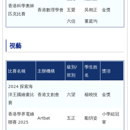
香港科學奧林
香港數理學會
五愛
吳翱正
金獎
匹克比賽
六信
董庭均
視藝
級別/
學生姓
比賽名稱
主辦機構
獎項
班別
名
2024 探索海
洋王國繪畫比
香港文創會
六望
楊曉悅
金獎
賽
香港學界電繪
小學組冠
Artbat
五正
勵玥姿
聯賽 2025
軍